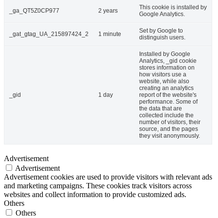
This cookie is installed by
_ga_QT5Z0CP977
2 years
Google Analytics.
Set by Google to
_gat_gtag_UA_215897424_2
1 minute
distinguish users.
Installed by Google
Analytics, _gid cookie
stores information on
how visitors use a
website, while also
creating an analytics
_gid
1 day
report of the website's
performance. Some of
the data that are
collected include the
number of visitors, their
source, and the pages
they visit anonymously.
Advertisement
Advertisement
Advertisement cookies are used to provide visitors with relevant ads
and marketing campaigns. These cookies track visitors across
websites and collect information to provide customized ads.
Others
Others