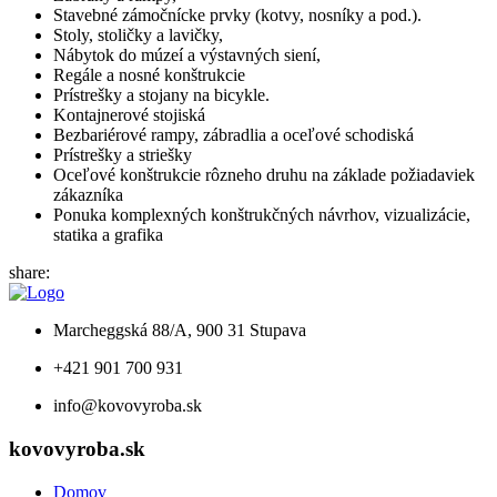
Stavebné zámočnícke prvky (kotvy, nosníky a pod.).
Stoly, stoličky a lavičky,
Nábytok do múzeí a výstavných siení,
Regále a nosné konštrukcie
Prístrešky a stojany na bicykle.
Kontajnerové stojiská
Bezbariérové rampy, zábradlia a oceľové schodiská
Prístrešky a striešky
Oceľové konštrukcie rôzneho druhu na základe požiadaviek
zákazníka
Ponuka komplexných konštrukčných návrhov, vizualizácie,
statika a grafika
share:
Marcheggská 88/A, 900 31 Stupava
+421 901 700 931
info@kovovyroba.sk
kovovyroba.sk
Domov