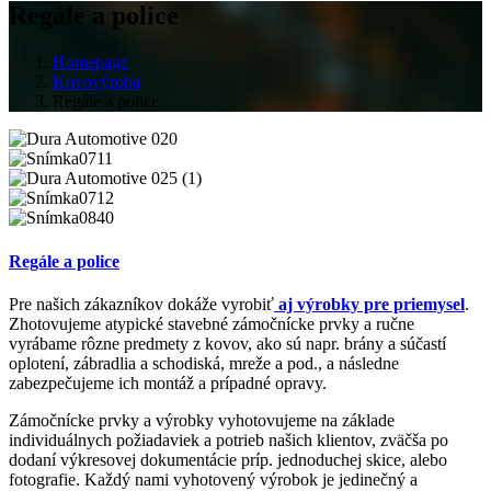
Regále a police
Homepage
Kovovýroba
Regále a police
Regále a police
Pre našich zákazníkov dokáže vyrobiť
aj výrobky pre priemysel
.
Zhotovujeme atypické stavebné zámočnícke prvky a ručne
vyrábame rôzne predmety z kovov, ako sú napr. brány a súčastí
oplotení, zábradlia a schodiská, mreže a pod., a následne
zabezpečujeme ich montáž a prípadné opravy.
Zámočnícke prvky a výrobky vyhotovujeme na základe
individuálnych požiadaviek a potrieb našich klientov, zväčša po
dodaní výkresovej dokumentácie príp. jednoduchej skice, alebo
fotografie. Každý nami vyhotovený výrobok je jedinečný a