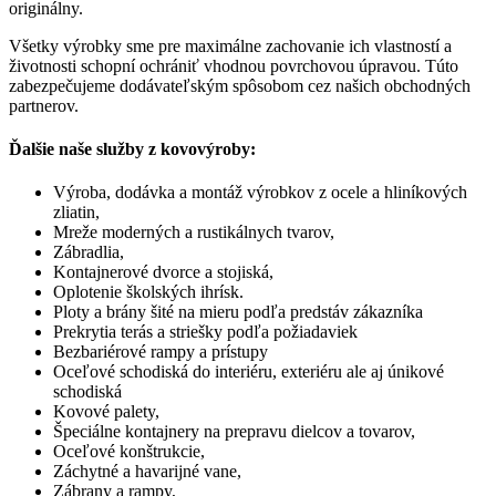
originálny.
Všetky výrobky sme pre maximálne zachovanie ich vlastností a
životnosti schopní ochrániť vhodnou povrchovou úpravou. Túto
zabezpečujeme dodávateľským spôsobom cez našich obchodných
partnerov.
Ďalšie naše služby z kovovýroby:
Výroba, dodávka a montáž výrobkov z ocele a hliníkových
zliatin,
Mreže moderných a rustikálnych tvarov,
Zábradlia,
Kontajnerové dvorce a stojiská,
Oplotenie školských ihrísk.
Ploty a brány šité na mieru podľa predstáv zákazníka
Prekrytia terás a striešky podľa požiadaviek
Bezbariérové rampy a prístupy
Oceľové schodiská do interiéru, exteriéru ale aj únikové
schodiská
Kovové palety,
Špeciálne kontajnery na prepravu dielcov a tovarov,
Oceľové konštrukcie,
Záchytné a havarijné vane,
Zábrany a rampy,