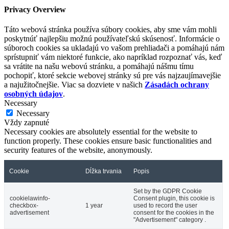
Privacy Overview
Táto webová stránka používa súbory cookies, aby sme vám mohli
poskytnúť najlepšiu možnú používateľskú skúsenosť. Informácie o
súboroch cookies sa ukladajú vo vašom prehliadači a pomáhajú nám
sprístupniť vám niektoré funkcie, ako napríklad rozpoznať vás, keď
sa vrátite na našu webovú stránku, a pomáhajú nášmu tímu
pochopiť, ktoré sekcie webovej stránky sú pre vás najzaujímavejšie
a najužitočnejšie. Viac sa dozviete v našich
Zásadách ochrany
osobných údajov
.
Necessary
Necessary
Vždy zapnuté
Necessary cookies are absolutely essential for the website to
function properly. These cookies ensure basic functionalities and
security features of the website, anonymously.
Cookie
Dĺžka trvania
Popis
Set by the GDPR Cookie
cookielawinfo-
Consent plugin, this cookie is
checkbox-
1 year
used to record the user
advertisement
consent for the cookies in the
"Advertisement" category .