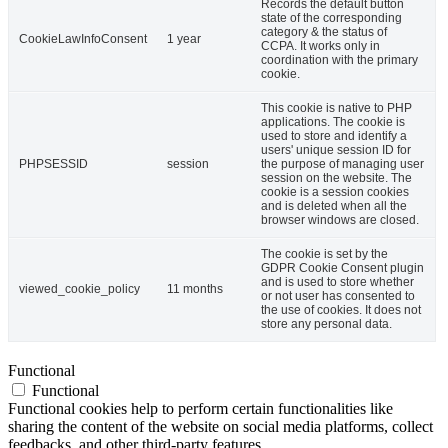
Records the default button
state of the corresponding
category & the status of
CookieLawInfoConsent
1 year
CCPA. It works only in
coordination with the primary
cookie.
This cookie is native to PHP
applications. The cookie is
used to store and identify a
users' unique session ID for
PHPSESSID
session
the purpose of managing user
session on the website. The
cookie is a session cookies
and is deleted when all the
browser windows are closed.
The cookie is set by the
GDPR Cookie Consent plugin
and is used to store whether
viewed_cookie_policy
11 months
or not user has consented to
the use of cookies. It does not
store any personal data.
Functional
Functional
Functional cookies help to perform certain functionalities like
sharing the content of the website on social media platforms, collect
feedbacks, and other third-party features.