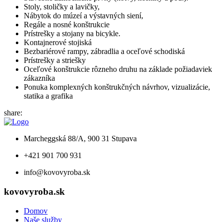
Stoly, stoličky a lavičky,
Nábytok do múzeí a výstavných siení,
Regále a nosné konštrukcie
Prístrešky a stojany na bicykle.
Kontajnerové stojiská
Bezbariérové rampy, zábradlia a oceľové schodiská
Prístrešky a striešky
Oceľové konštrukcie rôzneho druhu na základe požiadaviek
zákazníka
Ponuka komplexných konštrukčných návrhov, vizualizácie,
statika a grafika
share:
Marcheggská 88/A, 900 31 Stupava
+421 901 700 931
info@kovovyroba.sk
kovovyroba.sk
Domov
Naše služby