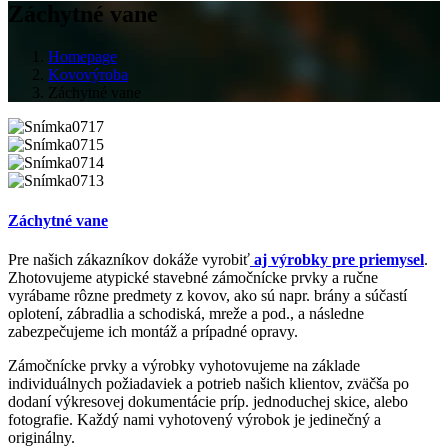
Záchytné vane
Homepage
Kovovýroba
Záchytné vane
Záchytné vane
Pre našich zákazníkov dokáže vyrobiť
aj výrobky pre priemysel
.
Zhotovujeme atypické stavebné zámočnícke prvky a ručne
vyrábame rôzne predmety z kovov, ako sú napr. brány a súčastí
oplotení, zábradlia a schodiská, mreže a pod., a následne
zabezpečujeme ich montáž a prípadné opravy.
Zámočnícke prvky a výrobky vyhotovujeme na základe
individuálnych požiadaviek a potrieb našich klientov, zväčša po
dodaní výkresovej dokumentácie príp. jednoduchej skice, alebo
fotografie. Každý nami vyhotovený výrobok je jedinečný a
originálny.