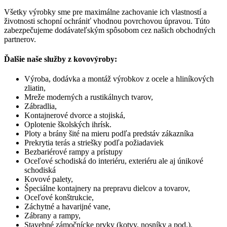
Všetky výrobky sme pre maximálne zachovanie ich vlastností a
životnosti schopní ochrániť vhodnou povrchovou úpravou. Túto
zabezpečujeme dodávateľským spôsobom cez našich obchodných
partnerov.
Ďalšie naše služby z kovovýroby:
Výroba, dodávka a montáž výrobkov z ocele a hliníkových
zliatin,
Mreže moderných a rustikálnych tvarov,
Zábradlia,
Kontajnerové dvorce a stojiská,
Oplotenie školských ihrísk.
Ploty a brány šité na mieru podľa predstáv zákazníka
Prekrytia terás a striešky podľa požiadaviek
Bezbariérové rampy a prístupy
Oceľové schodiská do interiéru, exteriéru ale aj únikové
schodiská
Kovové palety,
Špeciálne kontajnery na prepravu dielcov a tovarov,
Oceľové konštrukcie,
Záchytné a havarijné vane,
Zábrany a rampy,
Stavebné zámočnícke prvky (kotvy, nosníky a pod.).