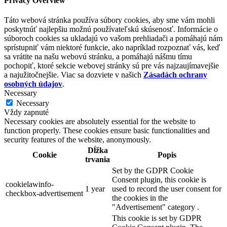
Privacy Overview
Táto webová stránka používa súbory cookies, aby sme vám mohli
poskytnúť najlepšiu možnú používateľskú skúsenosť. Informácie o
súboroch cookies sa ukladajú vo vašom prehliadači a pomáhajú nám
sprístupniť vám niektoré funkcie, ako napríklad rozpoznať vás, keď
sa vrátite na našu webovú stránku, a pomáhajú nášmu tímu
pochopiť, ktoré sekcie webovej stránky sú pre vás najzaujímavejšie
a najužitočnejšie. Viac sa dozviete v našich
Zásadách ochrany
osobných údajov
.
Necessary
Necessary
Vždy zapnuté
Necessary cookies are absolutely essential for the website to
function properly. These cookies ensure basic functionalities and
security features of the website, anonymously.
Dĺžka
Cookie
Popis
trvania
Set by the GDPR Cookie
Consent plugin, this cookie is
cookielawinfo-
1 year
used to record the user consent for
checkbox-advertisement
the cookies in the
"Advertisement" category .
This cookie is set by GDPR