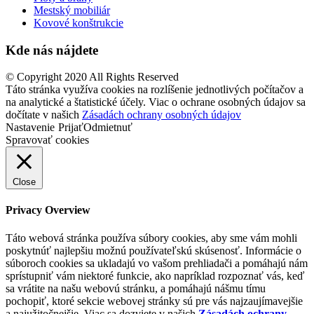
Mestský mobiliár
Kovové konštrukcie
Kde nás nájdete
© Copyright 2020 All Rights Reserved
Táto stránka využíva cookies na rozlíšenie jednotlivých počítačov a
na analytické a štatistické účely. Viac o ochrane osobných údajov sa
dočítate v našich
Zásadách ochrany osobných údajov
Nastavenie
Prijať
Odmietnuť
Spravovať cookies
Close
Privacy Overview
Táto webová stránka používa súbory cookies, aby sme vám mohli
poskytnúť najlepšiu možnú používateľskú skúsenosť. Informácie o
súboroch cookies sa ukladajú vo vašom prehliadači a pomáhajú nám
sprístupniť vám niektoré funkcie, ako napríklad rozpoznať vás, keď
sa vrátite na našu webovú stránku, a pomáhajú nášmu tímu
pochopiť, ktoré sekcie webovej stránky sú pre vás najzaujímavejšie
a najužitočnejšie. Viac sa dozviete v našich
Zásadách ochrany