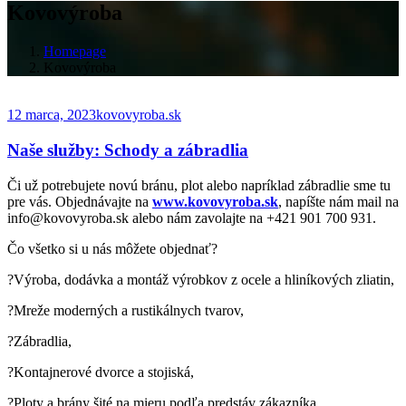
Kovovýroba
Homepage
Kovovýroba
12 marca, 2023
kovovyroba.sk
Naše služby: Schody a zábradlia
Či už potrebujete novú bránu, plot alebo napríklad zábradlie sme tu
pre vás. Objednávajte na
www.kovovyroba.sk
, napíšte nám mail na
info@kovovyroba.sk alebo nám zavolajte na +421 901 700 931.
Čo všetko si u nás môžete objednať?
?Výroba, dodávka a montáž výrobkov z ocele a hliníkových zliatin,
?Mreže moderných a rustikálnych tvarov,
?Zábradlia,
?Kontajnerové dvorce a stojiská,
?Ploty a brány šité na mieru podľa predstáv zákazníka