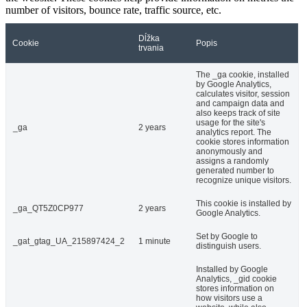
number of visitors, bounce rate, traffic source, etc.
Dĺžka
Cookie
Popis
trvania
The _ga cookie, installed
by Google Analytics,
calculates visitor, session
and campaign data and
also keeps track of site
usage for the site's
_ga
2 years
analytics report. The
cookie stores information
anonymously and
assigns a randomly
generated number to
recognize unique visitors.
This cookie is installed by
_ga_QT5Z0CP977
2 years
Google Analytics.
Set by Google to
_gat_gtag_UA_215897424_2
1 minute
distinguish users.
Installed by Google
Analytics, _gid cookie
stores information on
how visitors use a