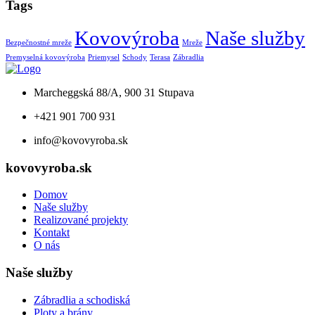
Tags
Kovovýroba
Naše služby
Bezpečnostné mreže
Mreže
Premyselná kovovýroba
Priemysel
Schody
Terasa
Zábradlia
Marcheggská 88/A, 900 31 Stupava
+421 901 700 931
info@kovovyroba.sk
kovovyroba.sk
Domov
Naše služby
Realizované projekty
Kontakt
O nás
Naše služby
Zábradlia a schodiská
Ploty a brány