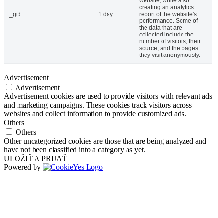
website, while also
creating an analytics
_gid
1 day
report of the website's
performance. Some of
the data that are
collected include the
number of visitors, their
source, and the pages
they visit anonymously.
Advertisement
Advertisement
Advertisement cookies are used to provide visitors with relevant ads
and marketing campaigns. These cookies track visitors across
websites and collect information to provide customized ads.
Others
Others
Other uncategorized cookies are those that are being analyzed and
have not been classified into a category as yet.
ULOŽIŤ A PRIJAŤ
Powered by