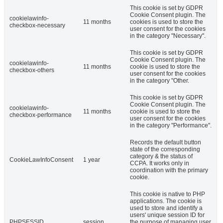
This cookie is set by GDPR
Cookie Consent plugin. The
cookielawinfo-
11 months
cookies is used to store the
checkbox-necessary
user consent for the cookies
in the category "Necessary".
This cookie is set by GDPR
Cookie Consent plugin. The
cookielawinfo-
11 months
cookie is used to store the
checkbox-others
user consent for the cookies
in the category "Other.
This cookie is set by GDPR
Cookie Consent plugin. The
cookielawinfo-
11 months
cookie is used to store the
checkbox-performance
user consent for the cookies
in the category "Performance".
Records the default button
state of the corresponding
category & the status of
CookieLawInfoConsent
1 year
CCPA. It works only in
coordination with the primary
cookie.
This cookie is native to PHP
applications. The cookie is
used to store and identify a
users' unique session ID for
PHPSESSID
session
the purpose of managing user