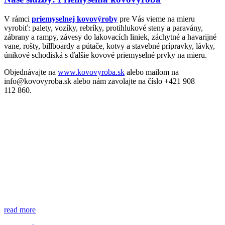
V rámci
priemyselnej kovovýroby
pre Vás vieme na mieru
vyrobiť: palety, vozíky, rebríky, protihlukové steny a paravány,
zábrany a rampy, závesy do lakovacích liniek, záchytné a havarijné
vane, rošty, billboardy a pútače, kotvy a stavebné prípravky, lávky,
únikové schodiská s ďalšie kovové priemyselné prvky na mieru.
Objednávajte na
www.kovovyroba.sk
alebo mailom na
info@kovovyroba.sk alebo nám zavolajte na číslo +421 908
112 860.
read more