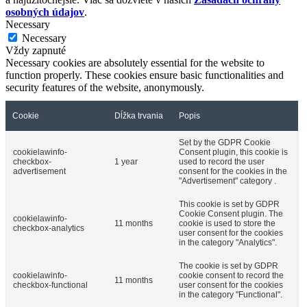
osobných údajov
.
Necessary
Necessary
Vždy zapnuté
Necessary cookies are absolutely essential for the website to
function properly. These cookies ensure basic functionalities and
security features of the website, anonymously.
Cookie
Dĺžka trvania
Popis
Set by the GDPR Cookie
cookielawinfo-
Consent plugin, this cookie is
checkbox-
1 year
used to record the user
advertisement
consent for the cookies in the
"Advertisement" category .
This cookie is set by GDPR
Cookie Consent plugin. The
cookielawinfo-
11 months
cookie is used to store the
checkbox-analytics
user consent for the cookies
in the category "Analytics".
The cookie is set by GDPR
cookielawinfo-
cookie consent to record the
11 months
checkbox-functional
user consent for the cookies
in the category "Functional".