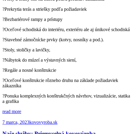
?Prekrytia terás a striešky podľa požiadaviek
?Bezbariérové rampy a prístupy
?Oceľové schodiská do interiéru, exteriéru ale aj únikové schodiská
?Stavebné zámočnícke prvky (kotvy, nosníky a pod.).
?Stoly, stoličky a lavičky,
?Nábytok do múzeí a výstavných siení,
?Regále a nosné konštrukcie
?Oceľové konštrukcie rôzneho druhu na základe požiadaviek
zákazníka
?Ponuka komplexných konštrukčných návrhov, vizualizácie, statika
a grafika
read more
7 marca, 2023
kovovyroba.sk
Naše služby: Priemyselná kovovýroba