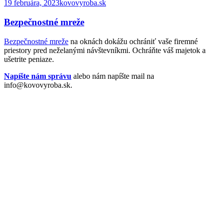
19 februára, 2023
kovovyroba.sk
Bezpečnostné mreže
Bezpečnostné mreže
na oknách dokážu ochrániť vaše firemné
priestory pred neželanými návštevníkmi. Ochráňte váš majetok a
ušetrite peniaze.
Napíšte nám správu
alebo nám napíšte mail na
info@kovovyroba.sk.