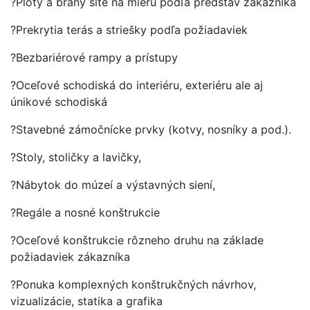
?Ploty a brány šité na mieru podľa predstáv zákazníka
?Prekrytia terás a striešky podľa požiadaviek
?Bezbariérové rampy a prístupy
?Oceľové schodiská do interiéru, exteriéru ale aj
únikové schodiská
?Stavebné zámočnícke prvky (kotvy, nosníky a pod.).
?Stoly, stoličky a lavičky,
?Nábytok do múzeí a výstavných siení,
?Regále a nosné konštrukcie
?Oceľové konštrukcie rôzneho druhu na základe
požiadaviek zákazníka
?Ponuka komplexných konštrukčných návrhov,
vizualizácie, statika a grafika