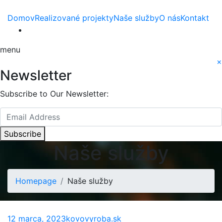
Domov
Realizované projekty
Naše služby
O nás
Kontakt
menu
×
Newsletter
Subscribe to Our Newsletter:
Subscribe
Naše služby
Homepage
Naše služby
12 marca, 2023
kovovyroba.sk