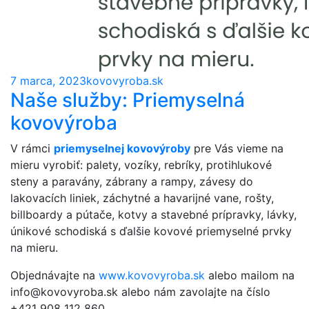
7 marca, 2023
kovovyroba.sk
Naše služby: Priemyselná
kovovýroba
V rámci
priemyselnej kovovýroby
pre Vás vieme na
mieru vyrobiť: palety, vozíky, rebríky, protihlukové
steny a paravány, zábrany a rampy, závesy do
lakovacích liniek, záchytné a havarijné vane, rošty,
billboardy a pútače, kotvy a stavebné prípravky, lávky,
únikové schodiská s ďalšie kovové priemyselné prvky
na mieru.
Objednávajte na
www.kovovyroba.sk
alebo mailom na
info@kovovyroba.sk alebo nám zavolajte na číslo
+421 908 112 860.