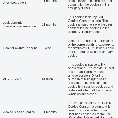
11 months
cookie is used to store the user
checkbox-others
consent for the cookies in the
category "Other.
This cookie is set by GDPR
Cookie Consent plugin. The
cookielawinfo-
11 months
cookie is used to store the user
checkbox-performance
consent for the cookies in the
category "Performance".
Records the default button state
of the corresponding category &
CookieLawInfoConsent
1 year
the status of CCPA. It works only
in coordination with the primary
cookie.
This cookie is native to PHP
applications. The cookie is used
to store and identify a users'
unique session ID for the
PHPSESSID
session
purpose of managing user
session on the website. The
cookie is a session cookies and
is deleted when all the browser
windows are closed.
The cookie is set by the GDPR
Cookie Consent plugin and is
used to store whether or not
viewed_cookie_policy
11 months
user has consented to the use
of cookies. It does not store any