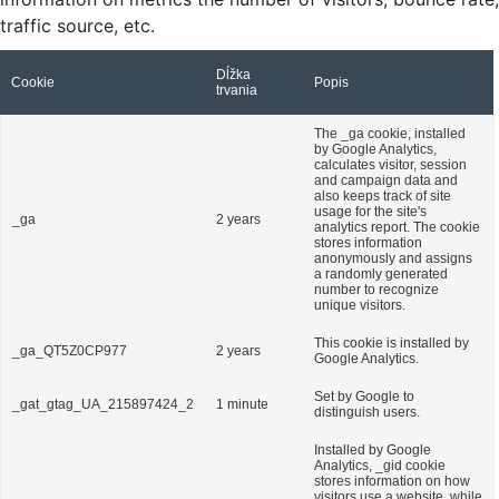
traffic source, etc.
Dĺžka
Cookie
Popis
trvania
The _ga cookie, installed
by Google Analytics,
calculates visitor, session
and campaign data and
also keeps track of site
usage for the site's
_ga
2 years
analytics report. The cookie
stores information
anonymously and assigns
a randomly generated
number to recognize
unique visitors.
This cookie is installed by
_ga_QT5Z0CP977
2 years
Google Analytics.
Set by Google to
_gat_gtag_UA_215897424_2
1 minute
distinguish users.
Installed by Google
Analytics, _gid cookie
stores information on how
visitors use a website, while