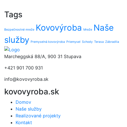
Tags
Kovovýroba
Naše
Bezpečnostné mreže
Mreže
služby
Premyselná kovovýroba
Priemysel
Schody
Terasa
Zábradlia
Marcheggská 88/A, 900 31 Stupava
+421 901 700 931
info@kovovyroba.sk
kovovyroba.sk
Domov
Naše služby
Realizované projekty
Kontakt